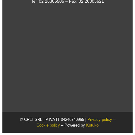
Tel:
02 26305505
– Fax: 02 26305621
© CREI SRL | P.IVA IT 04246740965 |
Privacy policy
–
Cookie policy
– Powered by
Kotuko